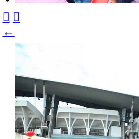


←